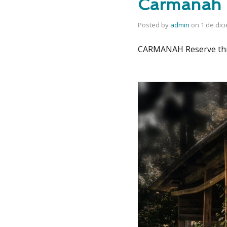
Carmanah
Posted by
admin
on
1 de dic
CARMANAH Reserve th