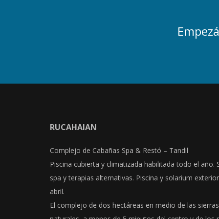
Empezá 
RUCAHAIAN
Complejo de Cabañas Spa & Restó – Tandil
Piscina cubierta y climatizada habilitada todo el año. 
spa y terapias alternativas. Piscina y solarium exterio
abril.
El complejo de dos hectáreas en medio de las sierras
naturales, a menos de 5 minutos del centro y de los p