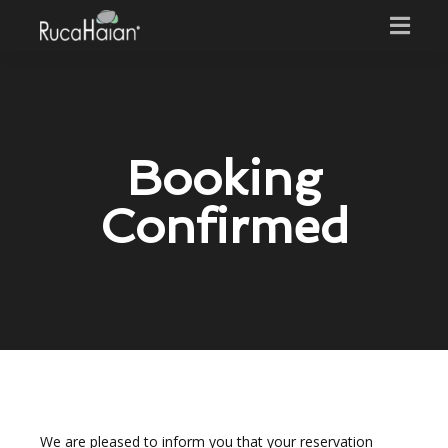
Booking
Confirmed
We are pleased to inform you that your reservation